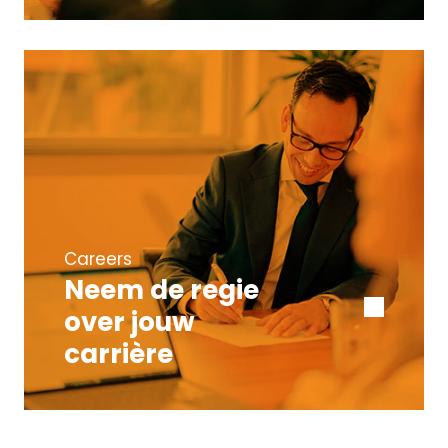
Careers
Neem de regie
over jouw
carrière