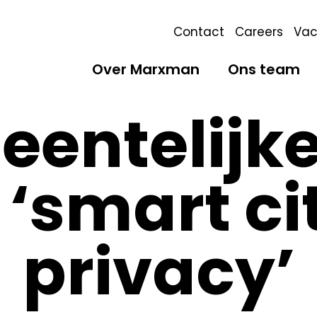
Contact
Careers
Vac
Over Marxman
Ons team
entelijke
 ‘smart ci
privacy’