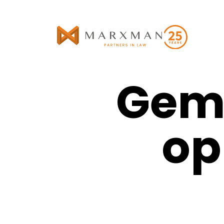
Geme
op