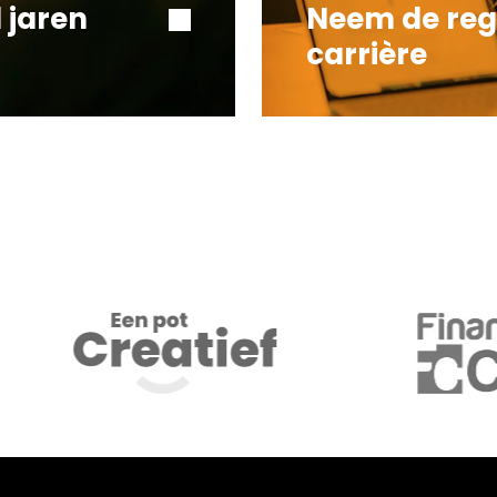
 jaren
Neem de reg
carrière