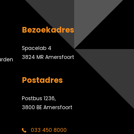
Bezoekadres
Spacelab 4
3824 MR Amersfoort
arden
Postadres
Postbus 1236,
3800 BE Amersfoort
033 450 8000