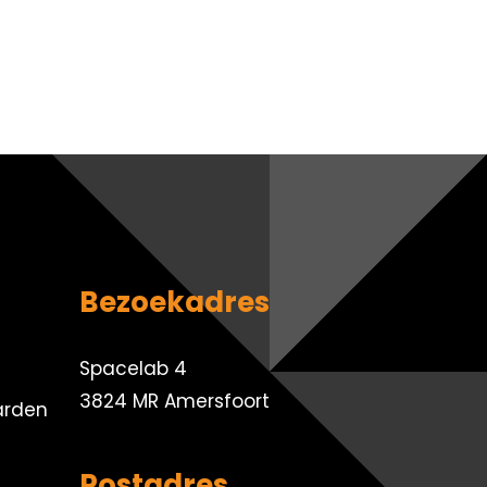
Bezoekadres
Spacelab 4
3824 MR Amersfoort
arden
Postadres