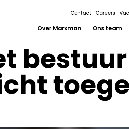
Contact
Careers
Vac
Over Marxman
Ons team
t bestuur
icht toege