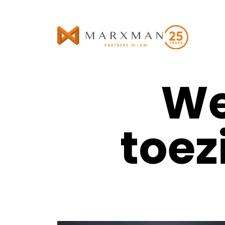
We
toez